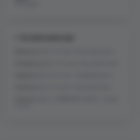
16.11.2025
Останні коментарі
Микола
до
Бокс 14 стіків – Весняний Запас
Катерина
до
Бокс 14 стіків – Весняний Запас
Андрій
до
Бокс 30 стіків – Подвійний ритм
Сергій
до
Бокс 14 стіків – Весняний Запас
Олена
до
Пакет «СІМЕЙНИЙ ЗАПАС» – Акція:
2+2=6