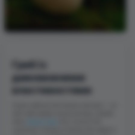
Гриб із
дивовижними
властивостями
Їжовик гребінчастий (Hericium erinaceus) — це
гриб, який завдяки своєму вигляду отримав
назву
Левова грива
. Його пухнасті білі
«щупальця» нагадують бороду або гривисту