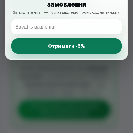
А якщо ви шукаєте сучасний і зручний
замовлення
формат, варто звернути увагу на VedMA
Залиште e-mail — і ми надішлемо промокод на знижку.
Booster — стіки з їжовиком гребінчастим та
МСТ-олією. Це простий спосіб щодня давати
своєму організму природну підтримку, яку не
замінить жодна кава чи енергетик.
Alternative:
Хочете дізнатися більше про
природні
ноотропи
та VedMA Booster? Замовте
безкоштовну консультацію
— ми
відповідаємо швидко та по суті.
БЕЗКОШТОВНА КОНСУЛЬТАЦІЯ
ПЕРЕД ЗАМОВЛЕННЯМ