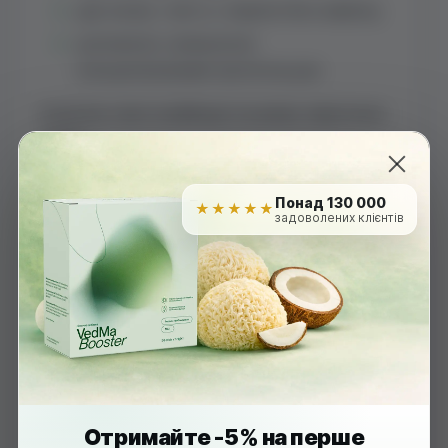
дає мозку «чисту» енергію без кофеїну;
допомагає залишатися
сконцентрованим протягом дня.
Аналогів такої комбінації на ринку практично
немає.
Висновок: навіщо
Понад 130 000
★★★★★
задоволених клієнтів
приймати їжовик
Навіщо приймати їжовик гребінчастий?
Щоб підтримати мозок, нервову систему,
травлення й імунітет. Це гриб, який працює
комплексно, допомагає боротися зі стресом і
підвищує якість життя.
Отримайте -5% на перше