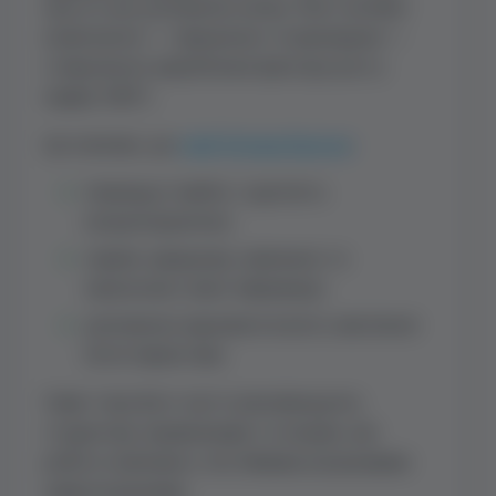
проста: він допомагає мозку. Його активні
компоненти — геріценони та еринацини —
стимулюють вироблення фактора росту
нервів (NGF).
Це означає, що
гриб Дідова борода
:
покращує пам’ять і здатність
концентруватися;
сприяє швидкому навчанню та
засвоєнню нової інформації;
допомагає відновити ясність мислення
після перевтоми.
Саме тому його часто рекомендують
студентам, підприємцям та людям, чия
робота пов’язана з постійними розумовими
навантаженнями.