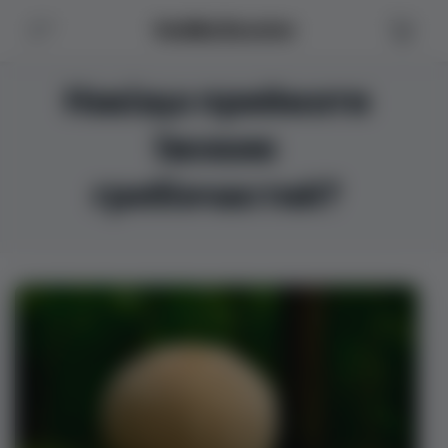
VedMa Booster
Навіщо приймати
їжовик
гребінчастий?