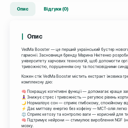
Опис
Відгуки (0)
Опис
VedMa Booster — це перший український буст
гармонії. Засновниця бренду Марина Нікіте
університету харчових технологій, щоб допо
тривожністю, порушенням сну та постковід