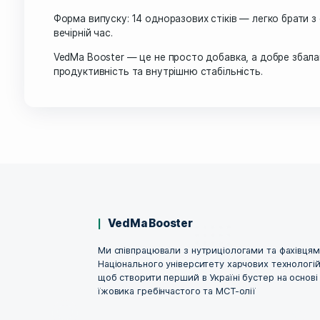
Кожен стік VedMa Booster містить екстракт ї
комплексну дію:
Al
🧠 Покращує когнітивні функції — допомагає
🧘‍♀️ Знижує стрес і тривожність — регулює
🌙 Нормалізує сон — сприяє глибокому, спок
⚡ Дає миттєву енергію без кофеїну — MCT-ол
⚖️ Сприяє кетозу та контролю ваги — корисн
🧠 Підтримує нейрони — стимулює виробленн
мозку.
Форма випуску: 14 одноразових стіків — лег
вечірній час.
VedMa Booster — це не просто добавка, а до
продуктивність та внутрішню стабільність.