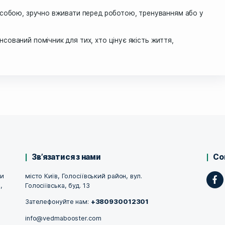
жовика гребінчастого (Hericium erinaceus) та MCT-олію
ternative:
 краще запам’ятовувати, концентруватись, зберігати ясн
 рівень кортизолу, допомагає швидше відновлюватися піс
ійному відпочинку без надмірної сонливості вранці.
ія легко перетворюється на енергію в печінці.
ий для тих, хто дотримується кето-дієти чи хоче скоро
я NGF (нейротрофічного фактора росту), що важливо д
ко брати з собою, зручно вживати перед роботою, трен
бре збалансований помічник для тих, хто цінує якість ж