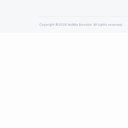
VedMa Booster
Ми співпрацювали з нутриціологами т
Національного університету харчових 
щоб створити перший в Україні бустер
їжовика гребінчастого та MCT-олії
Copyright ©2026 VedMa Booster. All rights 