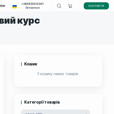
+380930012301
ВИ ПОКУПКИ
ВІДГУКИ
Зв'язатися
– Стартовий курс
Кошик
У кошику немає
ивність