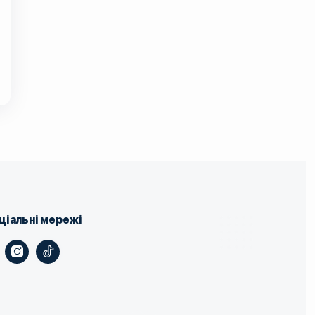
 , що пропонують
ість мислення.
ля перевтоми.
тити апетит.
ля здоров’я
уванням або у
иття,