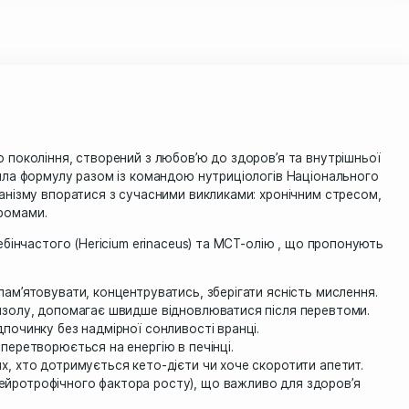
Понад 130 000
★★★★★
задоволених клієнт
Отримайте -5% на перше замовлення
Залиште e-mail — і ми надішлемо промокод на знижку.
ер нового покоління, створений з любов’ю до здоров’я
нко розробила формулу разом із командою нутриціологів
могти організму впоратися з сучасними викликами: хро
ними синдромами.