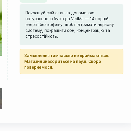
₴
1,499.00
В наявності
Покращуй свій стан за допомог
натурального бустера VedMa — 1
енергії без кофеїну, щоб підтрим
систему, покращити сон, концен
стресостійкість.
Замовлення тимчасово не прий
Магазин знаходиться на паузі. 
повернемося.