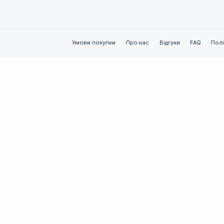
Зв’язатися з нами
а фахівцями
місто Київ, Голосіївський район, вул.
технологій,
Голосіївська, буд. 13
 на основі
Зателефонуйте нам:
+380930012301
info@vedmabooster.com
Умови покупки
Про нас
reserved.