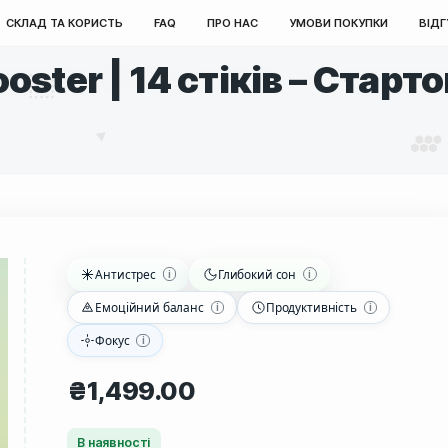
ОЛОВНА
СКЛАД ТА КОРИСТЬ
FAQ
ПРО НАС
УМО
 Booster | 14 стіків 
Антистрес
Глибокий сон
Емоційний баланс
Продукт
Фокус