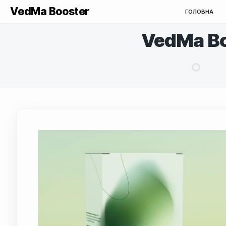
VedMa Booster
Г
VedMa