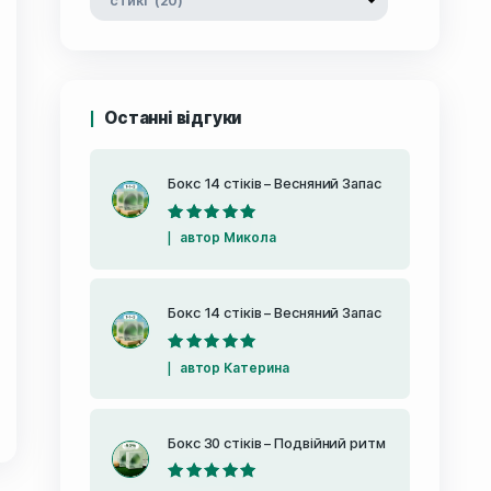
Категорії товарів
ою
4 порцій
ати нервову
трацію та
Останні відгуки
Бокс 14 стіків
маються.
Скоро
Оцінено в
5
автор Микол
з 5
Бокс 14 стіків