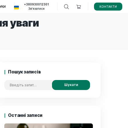
+380930012301
ВИ ПОКУПКИ
ВІДГУКИ
Зв'язатися
кращення уваги
Пошук записів