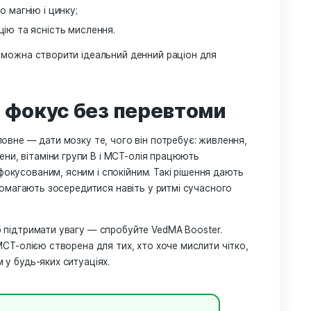
е у втомі, а у перевантаженні нервової системи. Природ
 рівень кортизолу (гормону стресу), зберігаючи спокій 
йкість до стресу і ментальну витривалість;
мозку без стимулюючих побічних ефектів;
ть, допомагає утримувати фокус у складних умовах.
ворює потужну формулу природного балансу, яку дедалі
рмпрепаратів.
 концентрації у щоденном
атися так, щоб мозок отримував достатньо антиоксидан
одукти для концентрації: