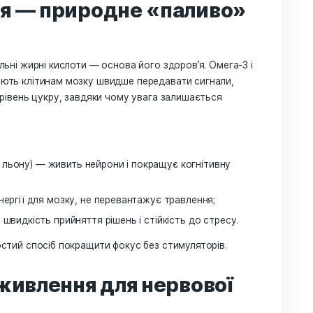
 з МСТ-олією, яка забезпечує енергію для мозку. Така 
 українському продукті, створеному для підтримки ува
 природи для мозку
з VedMa Booster!
ПЕРЕГЛЯНУТИ КАТАЛОГ
Понад 130 000
★★★★★
задоволених клієнт
СТ-олія — природне «пали
ому правильні жирні кислоти — основа його здоров’я. Ом