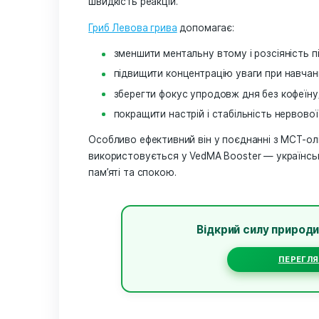
1. Їжовик гребін
«прокачує» уваг
Якщо говорити про природну підтрим
гребінчастий (Hericium erinaceus). Це
гериценони та еринацини, стимулюють
відновлення і зв’язок між нейронами.
швидкість реакцій.
Гриб Левова грива
допомагає:
зменшити ментальну втому і розс
підвищити концентрацію уваги пр
зберегти фокус упродовж дня бе
покращити настрій і стабільніст