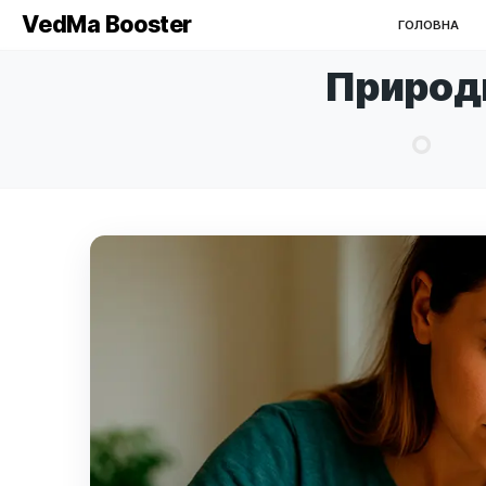
VedMa Booster
Г
Прир