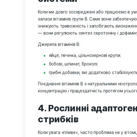
МСТ-олія (жири середнього ланцюга)
покращують енергетичний обмін і ста
стійкою без різких спадів.
Користь цих жирів:
омега-3 (з риби, волоських горі
функцію;
МСТ-олія (з кокосу) — миттєве 
разом вони підвищують ясність м
Al
Додавання цих природних жирів у рац
3. Вітаміни груп
системи
Коли ми довго зосереджені або прац