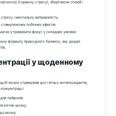
забезпечують правильну передачу нервових імпульсів,
иснаженню. Особливо важливі: B6, B9 (фолієва кислота)
 дофаміну, які відповідають за концентрацію і мотиваці
пи;
табілізують нервову систему.
и ноотропами, як
гриб-їжак
, створює синергію, що підт
гом усього дня.
огени — баланс і енергія 