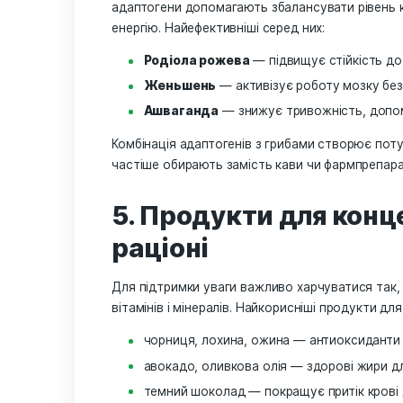
запаси вітамінів групи B. Саме вони 
знижують тривожність і запобігають в
— вони регулюють синтез серотоніну і
Джерела вітамінів B:
яйця, печінка, цільнозернові кру
бобові, шпинат, броколі;
грибні добавки, які додатково с
Поєднання вітамінів B з натуральним
концентрацію і працездатність протя
4. Рослинні адапт
стрибків