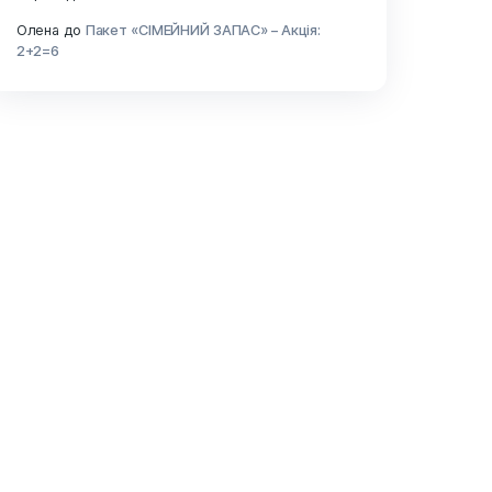
Останні коментарі
Микола
до
Бокс 14 стіків – Весняний
Катерина
до
Бокс 14 стіків – Веснян
уки,
ає за
Андрій
до
Бокс 30 стіків – Подвійни
Сергій
до
Бокс 14 стіків – Весняний 
Олена
до
Пакет «СІМЕЙНИЙ ЗАПАС» –
2+2=6