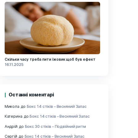
к
Їжовик гребінчастий: добова доза і п
ефекти
21.11.2025
ося,
ії,
ть
ть
ообіг і
Скільки часу треба пити їжовик щоб
дні
16.11.2025