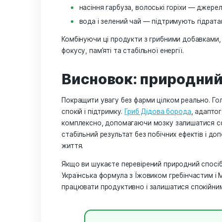
Коли увага «пливе», часто проблема н
адаптогени допомагають збалансувати
енергію. Найефективніші серед них:
Родіола рожева
— підвищує сті
Женьшень
— активізує роботу 
Ашваганда
— знижує тривожніс
Комбінація адаптогенів з грибами ст
частіше обирають замість кави чи фа
5. Продукти для
раціоні
Для підтримки уваги важливо харчув
вітамінів і мінералів. Найкорисніші пр