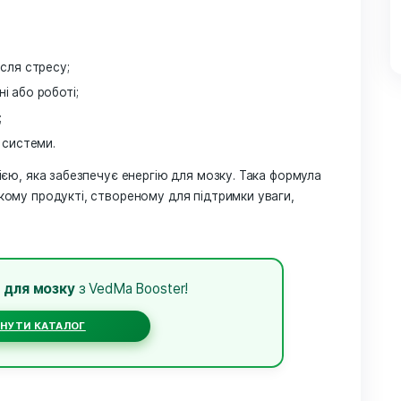
частий — гриб, що
у
ку мозку, перше місце беззаперечно займає
Їжовик
й гриб — справжній ноотроп природи. Його унікальні спол
 вироблення фактора росту нервів (NGF), який відповід
 Це безпосередньо впливає на концентрацію, пам’ять і
іяність після стресу;
и навчанні або роботі;
з кофеїну;
ь нервової системи.