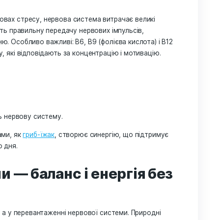
 допомагають клітинам мозку швидше передавати сигна
білізують рівень цукру, завдяки чому увага залишаєтьс
Отримайте -5% на перше замовлення
Залиште e-mail — і ми надішлемо промокод на знижку.
хів, насіння льону) — живить нейрони і покращує когніти
джерело енергії для мозку, не перевантажує травлення;
ислення, швидкість прийняття рішень і стійкість до стр
ternative:
іон — простий спосіб покращити фокус без стимуляторі
и B — живлення для нервов
юємо в умовах стресу, нервова система витрачає велик