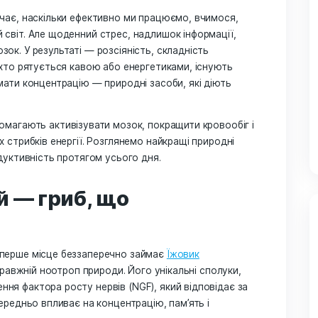
для покращення уваги: я
 кави і фарми
Вона визначає, наскільки ефективно ми працюємо, вчим
вколишній світ. Але щоденний стрес, надлишок інформац
жують мозок. У результаті — розсіяність, складність
оча багато хто рятується кавою або енергетиками, існую
оби підтримати концентрацію — природні засоби, які дію
птогени допомагають активізувати мозок, покращити кров
ючи різких стрибків енергії. Розглянемо найкращі приро
окус і продуктивність протягом усього дня.