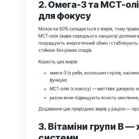
Особливо ефективний він у поєднанні
використовується у VedMA Booster —
пам’яті та спокою.
Відкрий силу
2. Омега-3 та М
для фокусу
Мозок на 60% складається з жирів, т