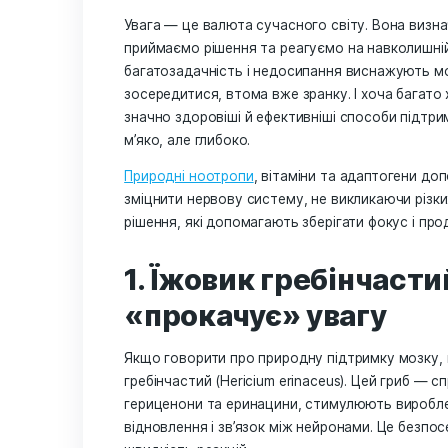
Природні засоби 
зосередитися без
Увага — це валюта сучасного світу. 
приймаємо рішення та реагуємо на на
багатозадачність і недосипання висна
зосередитися, втома вже зранку. І х
значно здоровіші й ефективніші спос
м’яко, але глибоко.
Природні ноотропи
, вітаміни та ада
зміцнити нервову систему, не виклика
рішення, які допомагають зберігати ф